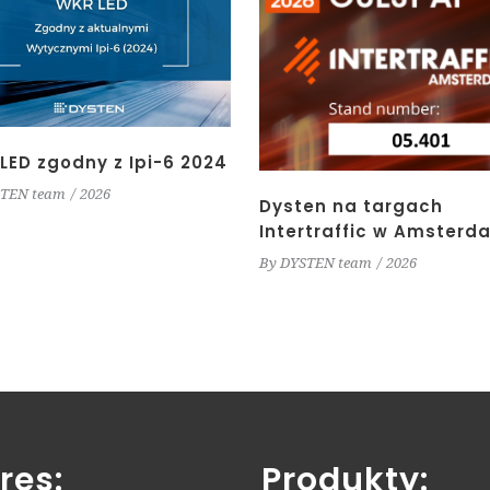
LED zgodny z Ipi-6 2024
TEN team
2026
Dysten na targach
Intertraffic w Amsterd
By
DYSTEN team
2026
res:
Produkty: