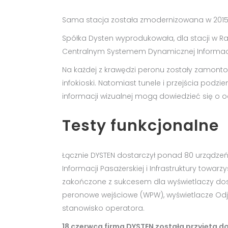
Sama stacja została zmodernizowana w 2015 r
Spółka Dysten wyprodukowała, dla stacji w Ra
Centralnym Systemem Dynamicznej Informacji
Na każdej z krawędzi peronu zostały zamont
infokioski. Natomiast tunele i przejścia po
informacji wizualnej mogą dowiedzieć się o
Testy funkcjonalne
Łącznie DYSTEN dostarczył ponad 80 urządz
Informacji Pasażerskiej i Infrastruktury towa
zakończone z sukcesem dla wyświetlaczy do
peronowe wejściowe (WPW), wyświetlacze Odjazd
stanowisko operatora.
18 czerwca firma DYSTEN została przyjęta do 