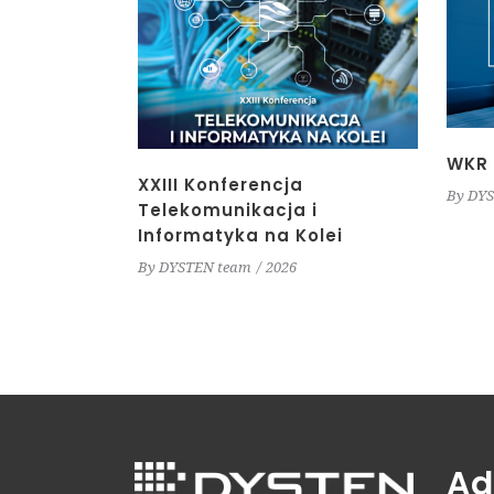
WKR 
XXIII Konferencja
By
DYS
Telekomunikacja i
Informatyka na Kolei
By
DYSTEN team
2026
Ad