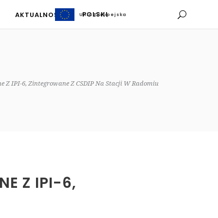
POLSKI
AKTUALNOŚCI
Unia Europejska
Unia Europejska
POLSKI
AKTUALNOŚCI
ne Z IPI-6, Zintegrowane Z CSDIP Na Stacji W Radomiu
 Z IPI-6,