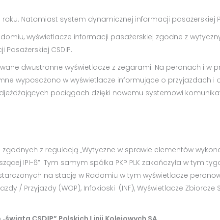
oku. Natomiast system dynamicznej informacji pasażerskiej P
domiu, wyświetlacze informacji pasażerskiej zgodne z wytyczny
 Pasażerskiej CSDIP.
owane dwustronne wyświetlacze z zegarami. Na peronach i w 
dziemne wyposażono w wyświetlacze informujące o przyjazdach 
 odjeżdżających pociągach dzięki nowemu systemowi komunik
eń zgodnych z regulacją „Wytyczne w sprawie elementów wyk
rzyszącej IPI-6”. Tym samym spółka PKP PLK zakończyła w tym tygo
starczonych na stację w Radomiu w tym wyświetlacze peronow
y / Przyjazdy (WOP), Infokioski (INF), Wyświetlacze Zbiorcze S
„świata CSDIP” Polskich Linii Kolejowych SA.