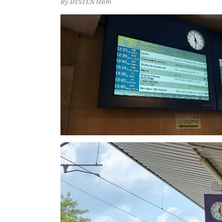
By
DYSTEN team