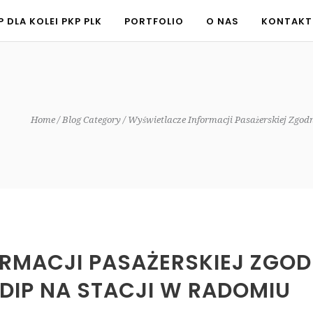
P DLA KOLEI PKP PLK
PORTFOLIO
O NAS
KONTAKT
P DLA KOLEI PKP PLK
PORTFOLIO
O NAS
KONTAKT
Home
Blog Category
Wyświetlacze Informacji Pasażerskiej Zgod
MACJI PASAŻERSKIEJ ZGODNE
DIP NA STACJI W RADOMIU