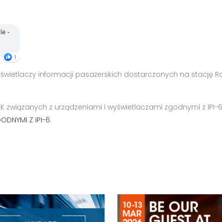
yświetlaczy informacji pasażerskich dostarczonych na stację
 związanych z urządzeniami i wyświetlaczami zgodnymi z IPI-6
ODNYMI Z IPI-6
.