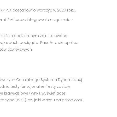
KP PLK postanowiło wdrożyć w 2020 roku.
mi IPI-6 oraz zintegrowała urządzenia z
przejściu podziemnym zainstalowano
i odjazdach pociągów. Pasażerowie oprócz
atów dźwiękowych.
onawczych Centralnego Systemu Dynamicznej
dniu testy funkcjonalne. Testy zostały
e krawędziowe (WKR), wyświetlacze
tacyjne (WZS), czujniki wjazdu na peron oraz